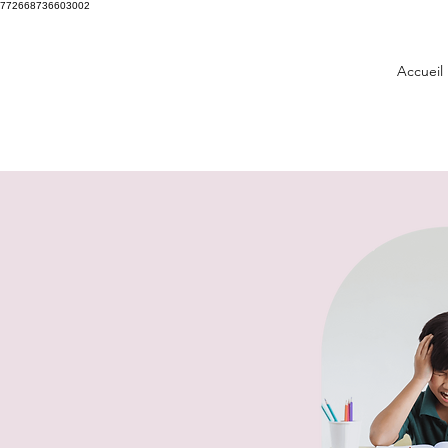
772668736603002
Accueil