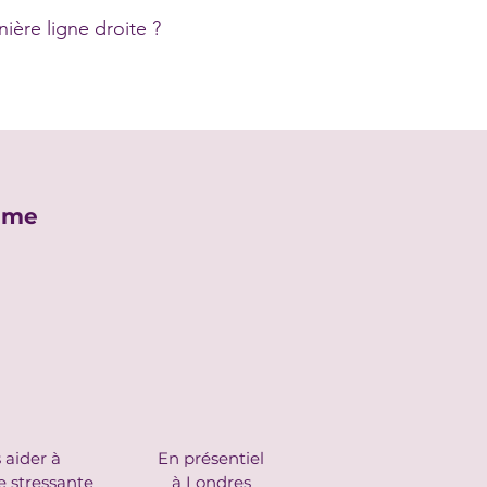
ière ligne droite ?
amme
 aider à
En présentiel
e stressante
à Londres